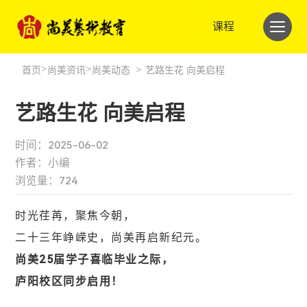
课程
>
>
首页
尚美资讯
尚美动态
>
艺路生花 向美启程
艺路生花 向美启程
时间：2025-06-02
作者：小编
浏览量：
724
时光荏苒，聚焦今朝，
二十三年峥嵘史，尚美再启新纪元。
尚美25届学子喜临毕业之际，
庐阳校区同步启用！