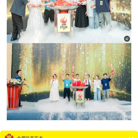
本届嘉年华中还特别有请到尚美17届的学姐黄梦瑶，如