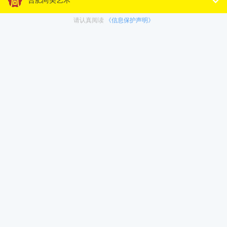
今她已经成为合肥第48中学滨湖校区的一名骨干教师，
而她的妹妹也沿着姐姐的步伐，在尚美续写着青春故
事！